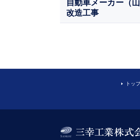
自動車メーカー（山
改造工事
トッ