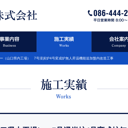
カー（山口県内工場） 7号浸炭炉4号変成炉無人昇温機能追加盤内改造工事